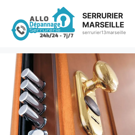
Aller
au
SERRURIER
contenu
MARSEILLE
serrurier13marseille