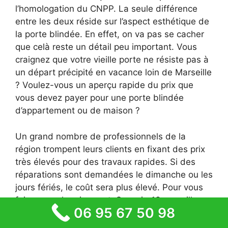
l’homologation du CNPP. La seule différence
entre les deux réside sur l’aspect esthétique de
la porte blindée. En effet, on va pas se cacher
que celà reste un détail peu important. Vous
craignez que votre vieille porte ne résiste pas à
un départ précipité en vacance loin de Marseille
? Voulez-vous un aperçu rapide du prix que
vous devez payer pour une porte blindée
d’appartement ou de maison ?
Un grand nombre de professionnels de la
région trompent leurs clients en fixant des prix
très élevés pour des travaux rapides. Si des
réparations sont demandées le dimanche ou les
jours fériés, le coût sera plus élevé. Pour vous
faire payer le prix exact, Serrurier13marseille a
06 95 67 50 98
rassemblé les fournisseurs de porte blindée les
plus rapide en terme de délai de livraison. Ces