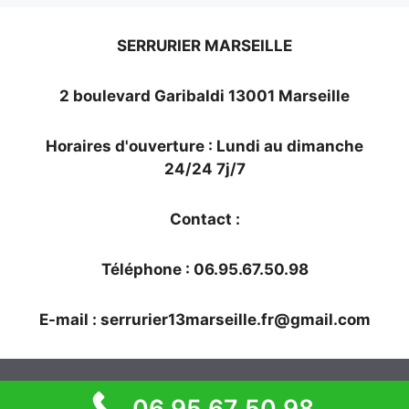
SERRURIER MARSEILLE
2 boulevard Garibaldi 13001 Marseille
Horaires d'ouverture : Lundi au dimanche
24/24 7j/7
Contact :
Téléphone : 06.95.67.50.98
E-mail :
serrurier13marseille.fr@gmail.com
© 2026 SERRURIER MARSEILLE
• Construit avec
06 95 67 50 98
GeneratePress