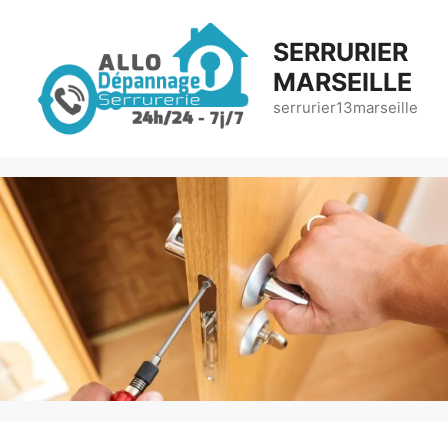
Aller
au
SERRURIER
contenu
MARSEILLE
serrurier13marseille