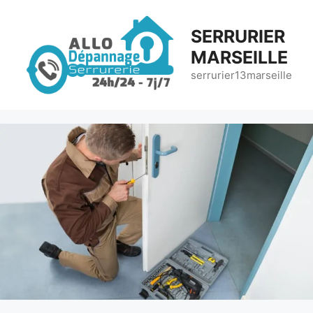
Aller
au
SERRURIER
contenu
MARSEILLE
serrurier13marseille